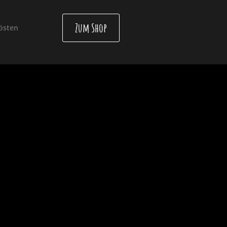
Zum Shop
östen