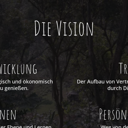
Die Vision
wicklung
T
ogisch und ökonomisch
Der Aufbau von Vert
zu genießen.
durch D
rnen
Persön
ler Ebene und Lernen
Weg von de