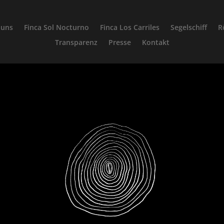
 uns
Finca Sol Nocturno
Finca Los Carriles
Segelschiff
R
Transparenz
Presse
Kontakt